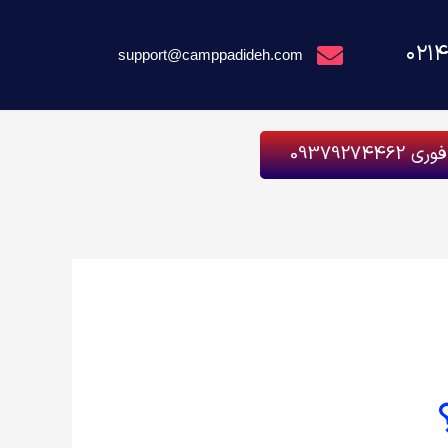
۰۲۱
support@camppadideh.com
093792744