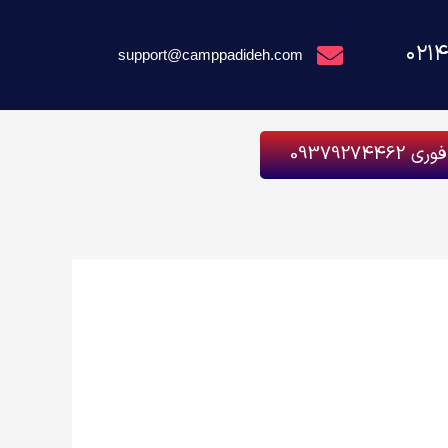
۰۲۱
support@camppadideh.com
093792744