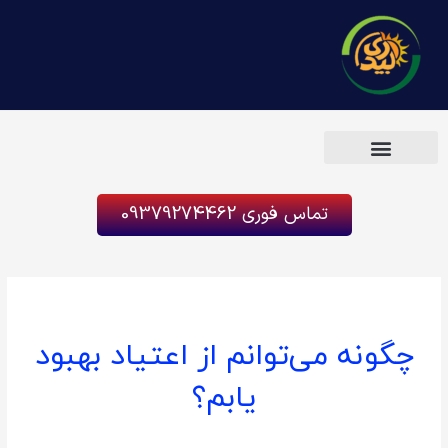
رش
ه
حتوا
کمپ ترک اعتیاد پدیده
تماس فوری 09379274462
چگونه می‌توانم از اعتیاد بهبود
یابم؟