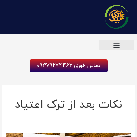
رش
ه
حتوا
کمپ ترک اعتیاد پدیده
تماس فوری 09379274462
نکات بعد از ترک اعتیاد
10